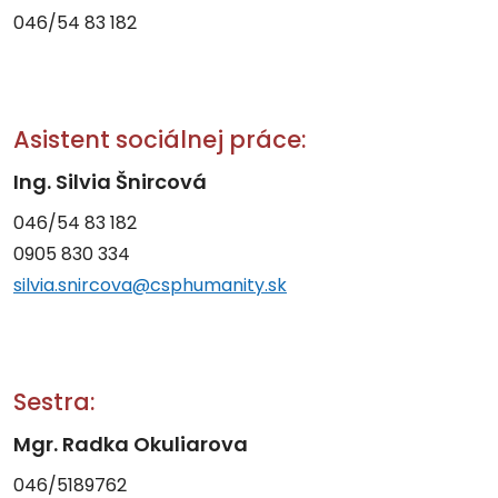
046/54 83 182
Asistent sociálnej práce:
Ing. Silvia Šnircová
046/54 83 182
0905 830 334
silvia.snircova@csphumanity.sk
Sestra:
Mgr. Radka Okuliarova
046/5189762