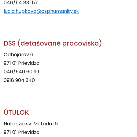
046/54 83 157
lucia.hupkova@csphumanity.sk
DSS (detašované pracovisko)
Odbojárov 6
971 01 Prievidza
046/540 60 99
0918 904 340
ÚTULOK
Nábrežie sv. Metoda 16
971 01 Prievidza