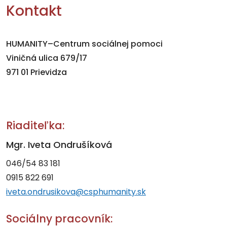
Kontakt
HUMANITY–Centrum sociálnej pomoci
Viničná ulica 679/17
971 01 Prievidza
Riaditeľka:
Mgr. Iveta Ondrušíková
046/54 83 181
0915 822 691
iveta.ondrusikova@csphumanity.sk
Sociálny pracovník: