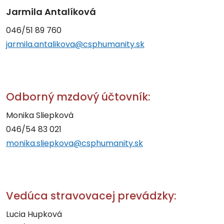
Jarmila Antalíková
046/51 89 760
jarmila.antalikova@csphumanity.sk
Odborný mzdový účtovník:
Monika Sliepková
046/54 83 021
monika.sliepkova@csphumanity.sk
Vedúca stravovacej prevádzky:
Lucia Hupková